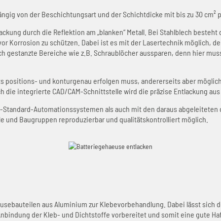
ängig von der Beschichtungsart und der Schichtdicke mit bis zu 30 cm² 
kung durch die Reflektion am „blanken“ Metall. Bei Stahlblech besteht 
vor Korrosion zu schützen. Dabei ist es mit der Lasertechnik möglich, d
ich gestanzte Bereiche wie z.B. Schraublöcher aussparen, denn hier mus
its positions- und konturgenau erfolgen muss, andererseits aber mögl
h die integrierte CAD/CAM-Schnittstelle wird die präzise Entlackung au
-Standard-Automationssystemen als auch mit den daraus abgeleiteten
e und Baugruppen reproduzierbar und qualitätskontrolliert möglich.
ebauteilen aus Aluminium zur Klebevorbehandlung. Dabei lässt sich de
e Anbindung der Kleb- und Dichtstoffe vorbereitet und somit eine gute H