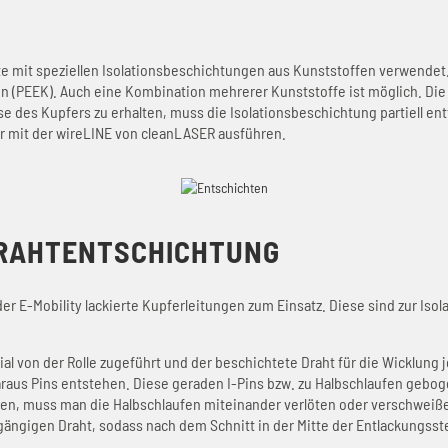
e mit speziellen Isolationsbeschichtungen aus Kunststoffen verwendet
on (PEEK). Auch eine Kombination mehrerer Kunststoffe ist möglich. Di
 des Kupfers zu erhalten, muss die Isolationsbeschichtung partiell ent
r mit der wireLINE von cleanLASER ausführen.
DRAHTENTSCHICHTUNG
r E-Mobility lackierte Kupferleitungen zum Einsatz. Diese sind zur Isol
 von der Rolle zugeführt und der beschichtete Draht für die Wicklung j
raus Pins entstehen. Diese geraden I-Pins bzw. zu Halbschlaufen gebog
len, muss man die Halbschlaufen miteinander verlöten oder verschweiß
hgängigen Draht, sodass nach dem Schnitt in der Mitte der Entlackungsste