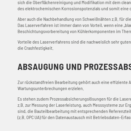
sich die Oberflächenreinigung und Modifikation mit dem cleanL
des elektrochemischen Korrosionspotenzials und somit eine d
Aber auch die Nachbehandlung von Schweißnähten z.B. für die
Das Laserverfahren ist immer dann von Vorteil, wenn eine „bla
Beschichtungsvorbereitung von Kühlerkomponenten im Therm
Vorteile des Laserverfahrens sind die nachweislich sehr gute
die Crashfestigkeit.
ABSAUGUNG UND PROZESSAB
Zur rückstandfreien Bearbeitung gehört auch eine effiziente 
Wartungsunterbrechungen erzielen.
Es stehen zudem Prozessabsicherungslösungen für die Lasere
z.B. zur Messung der Laserleistung, auch Messsysteme zur Erg
sind, die Bauteilbearbeitung mit entsprechenden Referenztei
(z.B. OPC UA) für den Datenaustausch mit Betriebsdaten-Erfa