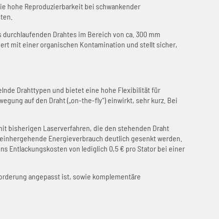
sowie hohe Reproduzierbarkeit bei schwankender
ten.
es durchlaufenden Drahtes im Bereich von ca. 300 mm
iert mit einer organischen Kontamination und stellt sicher,
nde Drahttypen und bietet eine hohe Flexibilität für
gung auf den Draht („on-the-fly“) einwirkt, sehr kurz. Bei
 mit bisherigen Laserverfahren, die den stehenden Draht
t einhergehende Energieverbrauch deutlich gesenkt werden.
s Entlackungskosten von lediglich 0,5 € pro Stator bei einer
orderung angepasst ist, sowie komplementäre