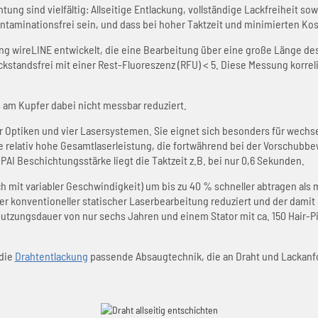
tung sind vielfältig: Allseitige Entlackung, vollständige Lackfreiheit 
ntaminationsfrei sein, und dass bei hoher Taktzeit und minimierten Kos
ng wireLINE entwickelt, die eine Bearbeitung über eine große Länge d
ckstandsfrei mit einer Rest-Fluoreszenz (RFU) < 5. Diese Messung korrel
s am Kupfer dabei nicht messbar reduziert.
r Optiken und vier Lasersystemen. Sie eignet sich besonders für wechsel
 relativ hohe Gesamtlaserleistung, die fortwährend bei der Vorschubbewe
AI Beschichtungsstärke liegt die Taktzeit z.B. bei nur 0,6 Sekunden.
h mit variabler Geschwindigkeit) um bis zu 40 % schneller abtragen als
r konventioneller statischer Laserbearbeitung reduziert und der dami
tzungsdauer von nur sechs Jahren und einem Stator mit ca. 150 Hair-Pin
 die
Drahtentlackung
passende Absaugtechnik, die an Draht und Lackanf