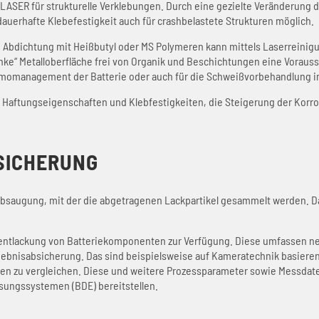
ASER für strukturelle Verklebungen. Durch eine gezielte Veränderung de
auerhafte Klebefestigkeit auch für crashbelastete Strukturen möglich.
 Abdichtung mit Heißbutyl oder MS Polymeren kann mittels Laserreinigun
nke“ Metalloberfläche frei von Organik und Beschichtungen eine Vorausse
omanagement der Batterie oder auch für die Schweißvorbehandlung i
n Haftungseigenschaften und Klebfestigkeiten, die Steigerung der Korr
SICHERUNG
Absaugung, mit der die abgetragenen Lackpartikel gesammelt werden. Da
ntlackung von Batteriekomponenten zur Verfügung. Diese umfassen neb
ebnisabsicherung. Das sind beispielsweise auf Kameratechnik basierend
len zu vergleichen. Diese und weitere Prozessparameter sowie Messdate
ssungssystemen (BDE) bereitstellen.