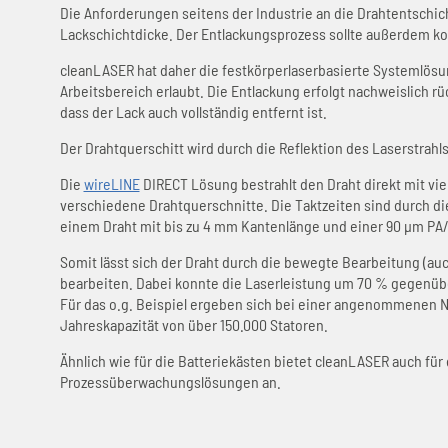
Die Anforderungen seitens der Industrie an die Drahtentschich
Lackschichtdicke. Der Entlackungsprozess sollte außerdem ko
cleanLASER hat daher die festkörperlaserbasierte Systemlösu
Arbeitsbereich erlaubt. Die Entlackung erfolgt nachweislich rü
dass der Lack auch vollständig entfernt ist.
Der Drahtquerschitt wird durch die Reflektion des Laserstrahl
Die
wireLINE
DIRECT Lösung bestrahlt den Draht direkt mit vie
verschiedene Drahtquerschnitte. Die Taktzeiten sind durch die
einem Draht mit bis zu 4 mm Kantenlänge und einer 90 µm PA/P
Somit lässt sich der Draht durch die bewegte Bearbeitung (auc
bearbeiten. Dabei konnte die Laserleistung um 70 % gegenübe
Für das o.g. Beispiel ergeben sich bei einer angenommenen Nu
Jahreskapazität von über 150.000 Statoren.
Ähnlich wie für die Batteriekästen bietet cleanLASER auch für
Prozessüberwachungslösungen an.