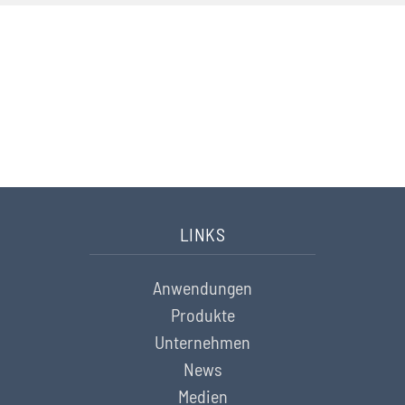
KONTAKT
Sie haben Fragen? Wir helfen Ihnen gerne weiter.
Nehmen Sie hier Kontakt auf
LINKS
Anwendungen
Produkte
Unternehmen
News
Medien