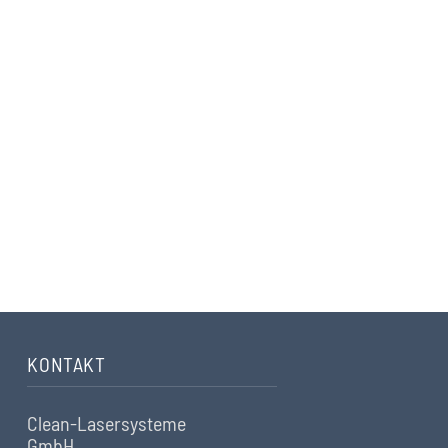
KONTAKT
Sie haben Fragen? Wir helfen Ihnen gerne weiter.
Nehmen Sie hier Kontakt auf
KONTAKT
Clean-Lasersysteme
GmbH