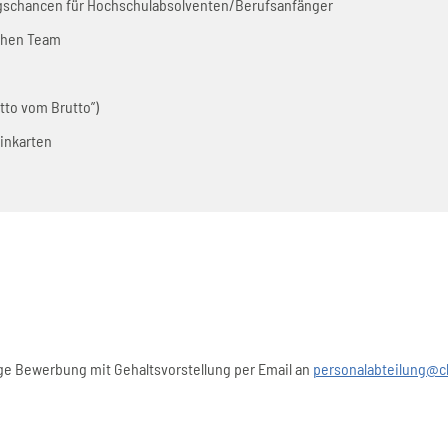
egschancen für Hochschulabsolventen/Berufsanfänger
chen Team
to vom Brutto”)
inkarten
ge Bewerbung mit Gehaltsvorstellung per Email an
personalabteilung@cl