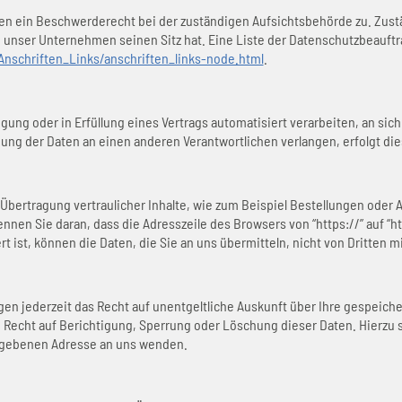
nen ein Beschwerderecht bei der zuständigen Aufsichtsbehörde zu. Zust
unser Unternehmen seinen Sitz hat. Eine Liste der Datenschutzbeauft
nschriften_Links/anschriften_links-node.html
.
ligung oder in Erfüllung eines Vertrags automatisiert verarbeiten, an s
ung der Daten an einen anderen Verantwortlichen verlangen, erfolgt die
bertragung vertraulicher Inhalte, wie zum Beispiel Bestellungen oder A
nen Sie daran, dass die Adresszeile des Browsers von “https://” auf “h
t ist, können die Daten, die Sie an uns übermitteln, nicht von Dritten 
n jederzeit das Recht auf unentgeltliche Auskunft über Ihre gespeic
 Recht auf Berichtigung, Sperrung oder Löschung dieser Daten. Hierz
gegebenen Adresse an uns wenden.